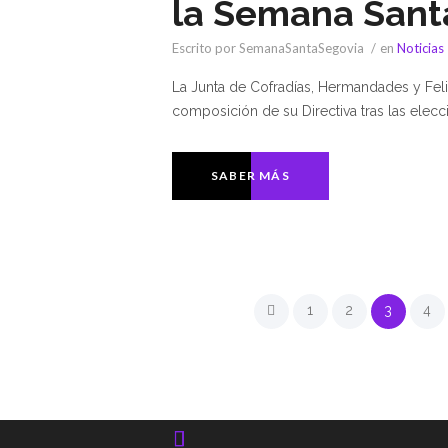
la Semana Sant
Escrito por SemanaSantaSegovia
en
Noticias
La Junta de Cofradías, Hermandades y Fel
composición de su Directiva tras las elec
SABER MÁS
1
2
3
4