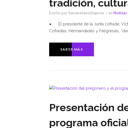
tradición, cultu
Escrito por SemanaSantaSegovia
en
Noticias
● El presidente de la Junta cofrade, Vícto
Cofradías, Hermandades y Feligresías, “d
SABER MÁS
Presentación de
programa oficia