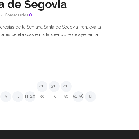
a de Segovia
Comentarios
0
igresías de la Semana Santa de Segovia renueva la
ciones celebradas en la tarde-noche de ayer en la
21-
31-
41-
5
…
11-20
30
40
50
51-58