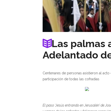
Las palmas ag
Adelantado de 
Centenares de personas asistieron al acto
participación de todas las cofradías
El paso ‘Jesús entrando en Jerusalén’ de J