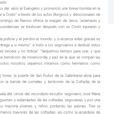
bado.
iso dar valor al Evangelio y pronunció una breve homilía en la
a Cristo” a través de los actos litúrgicos y devocionales de
el Domingo de Ramos ofrece la imagen de Jesús “aclamado y
cunstancias se trastocan después con un Cristo injuriado y
la justicia y el perdón al mundo, y si alcanza estas gracias es
trega a si mismo”, e instó a los segovianos a dedicar estos
d sincera y no ficticia”. “Saquemos tiempo para orar, y que
ca bendición de misericordia y paz en la que se rompan las
ue todos nosotros sepamos mirarnos como hermanos como
5 horas, la puerta de San Frutos de la Catedralse abría para
a por la banda de cornetas y tambores de la Cofradía de la
salía del cincel del recordado escultor segoviano José María
uiones y estandartes de las cofradías segovianas y por una
su mayoría jóvenes y niños, portando las palmas. Tras la
ermanos mayores de las cofradías, así como la alcaldesa de