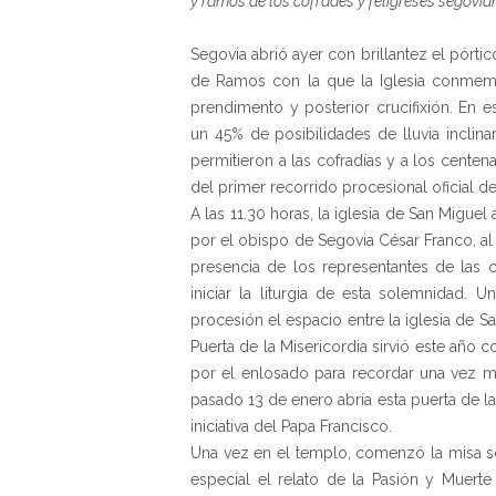
y ramos de los cofrades y feligreses segovia
Segovia abrió ayer con brillantez el pórti
de Ramos con la que la Iglesia conmemo
prendimento y posterior crucifixión. En 
un 45% de posibilidades de lluvia inclina
permitieron a las cofradías y a los centen
del primer recorrido procesional oficial d
A las 11.30 horas, la iglesia de San Migue
por el obispo de Segovia César Franco, 
presencia de los representantes de las 
iniciar la liturgia de esta solemnidad. U
procesión el espacio entre la iglesia de S
Puerta de la Misericordia sirvió este año 
por el enlosado para recordar una vez má
pasado 13 de enero abría esta puerta de l
iniciativa del Papa Francisco.
Una vez en el templo, comenzó la misa so
especial el relato de la Pasión y Muert