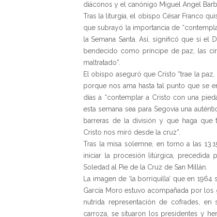
diáconos y el canónigo Miguel Angel Bar
Tras la liturgia, el obispo César Franco qu
que subrayó la importancia de “contemplar 
la Semana Santa. Así, significó que si 
bendecido como príncipe de paz, las cir
maltratado”.
El obispo aseguró que Cristo “trae la paz, 
porque nos ama hasta tal punto que se en
días a “contemplar a Cristo con una pieda
esta semana sea para Segovia una auténti
barreras de la división y que haga q
Cristo nos miró desde la cruz”.
Tras la misa solemne, en torno a las 13.1
iniciar la procesión litúrgica, precedid
Soledad al Pie de la Cruz de San Millán.
La imagen de ‘la borriquilla’ que en 1964 
García Moro estuvo acompañada por los g
nutrida representación de cofrades, en 
carroza, se situaron los presidentes y h