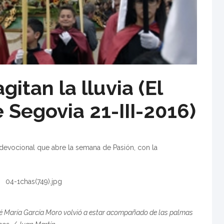
itan la lluvia (El
Segovia 21-III-2016)
 devocional que abre la semana de Pasión, con la
osé María García Moro volvió a estar acompañado de las palmas