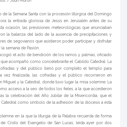
nos. / Juan Martín
co de la Semana Santa con la procesión litúrgica del Domingo
ra la entrada gloriosa de Jesús en Jerusalén antes de su
esta ocasión, las previsiones meteorológicas que anunciaban
ron la balanza del lado de la ausencia de precipitaciones y
ares de segovianos que asistieron poder participar y disfrutar
e la semana de Pasión.
l acogió el acto de bendición de los ramos y palmas, oficiado
al que acompañó como concelebrante el Cabildo Catedral. La
cofradías y del público llenó por completo el templo para
na vez finalizada, las cofradías y el público recorrieron en
an Miguel y la Catedral, donde tuvo lugar la misa solemne. La
como acceso a la seo de todos los fieles, a la que accedieron
s la celebración del Año Jubilar de la Misericordia, que el
a Catedral como símbolo de la adhesión de la diócesis a esta
lemne en la que la liturgia de la Palabra recuerda de forma
e de Cristo del Evangelio de San Lucas, leída ayer por dos