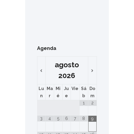
Agenda
agosto
2026
Lu
Ma
Mi
Ju
Vie
Sá
Do
n
r
é
e
b
m
1
2
3
4
5
6
7
8
9