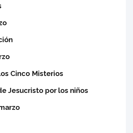
s
zo
ción
rzo
los Cinco Misterios
e Jesucristo por los niños
 marzo