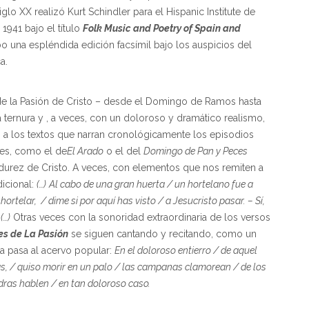
glo XX realizó Kurt Schindler para el Hispanic Institute de
1941 bajo el título
Folk Music and Poetry of Spain and
bo una espléndida edición facsímil bajo los auspicios del
a.
e la Pasión de Cristo – desde el Domingo de Ramos hasta
a ternura y , a veces, con un doloroso y dramático realismo,
 a los textos que narran cronológicamente los episodios
ces, como el de
El Arado
o el del
Domingo de Pan y Peces
urez de Cristo. A veces, con elementos que nos remiten a
dicional:
(…)
Al cabo de una gran huerta / un hortelano fue a
 hortelar, / dime si por aquí has visto / a Jesucristo pasar. – Sí,
(…)
Otras veces con la sonoridad extraordinaria de los versos
s de La Pasión
se siguen cantando y recitando, como un
a pasa al acervo popular:
En el doloroso entierro / de aquel
as, / quiso morir en un palo / las campanas clamorean / de los
dras hablen / en tan doloroso caso.