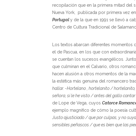
recopilación que en la primera mitad del si
Nueva York, publicada por primera vez en 
Portugal
y de la que en 1991 se llevó a ca
Centro de Cultura Tradicional de Salamanc
Los textos abarcan diferentes momentos d
el de Pascua, en los que con extraordinari
se cuentan los sucesos evangélicos. Junto
que culminan en el Calvario, otros roman
hacen alusión a otros momentos de la mad
la estética más genuina del romancero tra
hallar. -Hortelano , hortelanito / hortelanito,
señora, sí le he visto / antes del gallo cantar 
de Lope de Vega, cuyos
Catorce Romance
ejemplo magnífico de cómo la poesía cult
Justo ajusticiado / que por culpas, y no suy
sensibles peñascos / que es bien que las pie