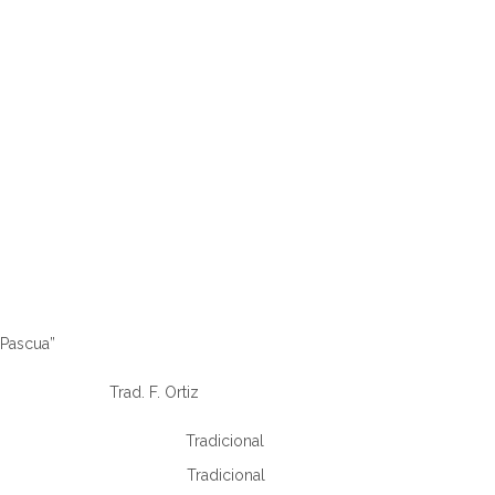
e Pascua”
ad. F. Ortiz
radicional
Peces Tradicional