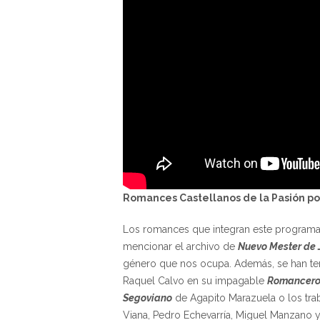
Romances Castellanos de la Pasión po
Los romances que integran este programa p
mencionar el archivo de
Nuevo Mester de 
género que nos ocupa. Además, se han te
Raquel Calvo en su impagable
Romancero 
Segoviano
de Agapito Marazuela o los tr
Viana, Pedro Echevarría, Miguel Manzano y