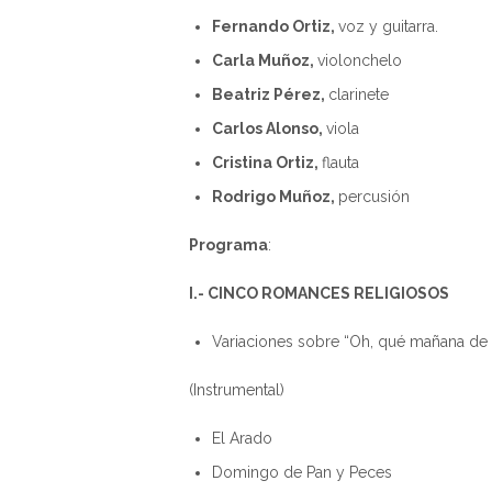
Fernando Ortiz,
voz y guitarra.
Carla Muñoz,
violonchelo
Beatriz Pérez,
clarinete
Carlos Alonso,
viola
Cristina Ortiz,
flauta
Rodrigo Muñoz,
percusión
Programa
:
I.- CINCO ROMANCES RELIGIOSOS
Variaciones sobre “Oh, qué mañana d
(Instrumental) Tr
El Arado T
Domingo de Pan y 