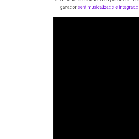
ganador
será musicalizado e integrado