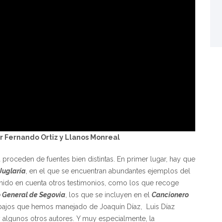
r Fernando Ortiz y Llanos Monreal
roceden de fuentes bien distintas. En primer lugar, hay que
Juglaría
, en el que se encuentran abundantes ejemplos del
nido en cuenta otros testimonios, como los que recoge
General de Segovia
, los que se incluyen en el
Cancionero
abajos que hemos manejado de Joaquín Díaz, Luis Díaz
 algunos otros autores. Y muy especialmente, la