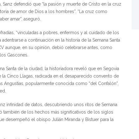
 Sanz defendió que “la pasión y muerte de Cristo en la cruz
istoria de amor de Dios a los hombres”. “La cruz como
saber amar”, aseguró.
radías, “vinculadas a pobres, enfermos y al cuidado de los
a adentrarse a continuación en la historia de la Semana Santa
V aunque, en su opinión, debió celebrarse antes, como
 los Gascones.
a Santa de la ciudad, la historiadora reveló que en Segovia
 de la Cinco Llagas, radicada en el desaparecido convento de
las Angustias, popularmente conocida como “del Confalón”,
ed.
anz infinidad de datos, descubriendo unos ritos de Semana
ó también de los hechos más significativos de los siglos
ue desempeñó el obispo Julián Miranda y Bistuer para la