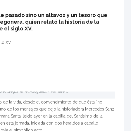
 de pasado sino un altavoz y un tesoro que
regonera, quien relató la historia de la
el siglo XV.
glo XV
 el pregón en el Azoguejo. / Kamarero
ido de la vida, desde el convencimiento de que ésta “no
 uno de los mensajes que dejó la historiadora Mercedes Sanz
ana Santa, leído ayer en la capilla del Santísimo de la
l en esta jornada, iniciada con dos heraldos a caballo
ovia el simbólico acto.