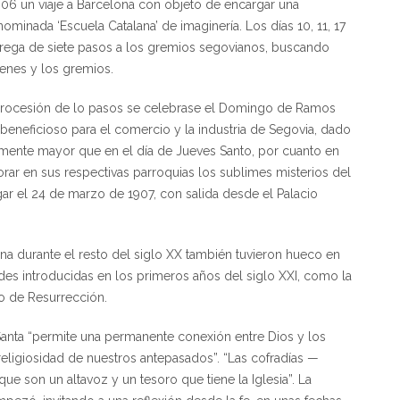
 1906 un viaje a Barcelona con objeto de encargar una
minada ‘Escuela Catalana’ de imaginería. Los días 10, 11, 17
trega de siete pasos a los gremios segovianos, buscando
genes y los gremios.
 procesión de lo pasos se celebrase el Domingo de Ramos
beneficioso para el comercio y la industria de Segovia, dado
emente mayor que en el día de Jueves Santo, por cuanto en
r en sus respectivas parroquias los sublimes misterios del
ugar el 24 de marzo de 1907, con salida desde el Palacio
na durante el resto del siglo XX también tuvieron hueco en
des introducidas en los primeros años del siglo XXI, como la
o de Resurrección.
Santa “permite una permanente conexión entre Dios y los
religiosidad de nuestros antepasados”. “Las cofradías —
ue son un altavoz y un tesoro que tiene la Iglesia”. La