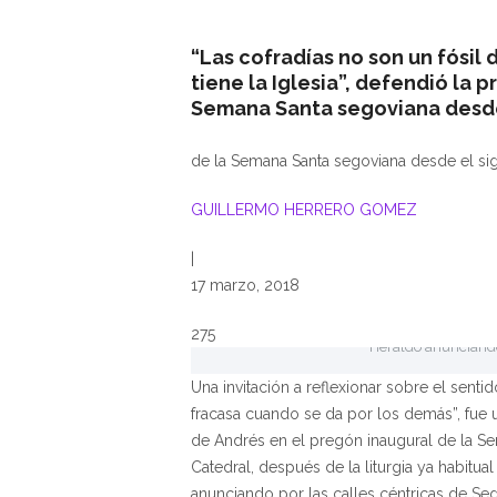
“Las cofradías no son un fósil
tiene la Iglesia”, defendió la p
Semana Santa segoviana desde 
de la Semana Santa segoviana desde el si
GUILLERMO HERRERO GOMEZ
|
17 marzo, 2018
275
Heraldo anunciando
Una invitación a reflexionar sobre el sent
fracasa cuando se da por los demás”, fue
de Andrés en el pregón inaugural de la Sem
Catedral, después de la liturgia ya habitua
anunciando por las calles céntricas de Seg