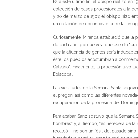
Para este último fin, el obispo realizó en
colección de pasos procesionales a la deno
y 20 de marzo de 1907, el obispo hizo en
una relación de continuidad entre las imá
Curiosamente, Miranda estableció que la
de cada año, porque veía que ese día “era 
que la afluencia de gentes sería indudabl
éste los pueblos acostumbran a conmemora
Calvario”. Finalmente, la procesión tuvo l
Episcopal.
Las vicisitudes de la Semana Santa segovia
el pregón, así como las diferentes noveda
recuperación de la procesión del Doming
Para acabar, Sanz sostuvo que la Semana 
hombres” y, al tiempo, “es heredera de la 
recalcó— no son un fósil del pasado sino q