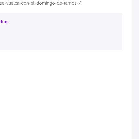
a-se-vuelca-con-el-domingo-de-ramos-/
días