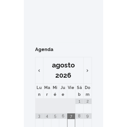
Agenda
agosto
2026
Lu
Ma
Mi
Ju
Vie
Sá
Do
n
r
é
e
b
m
1
2
3
4
5
6
8
9
7