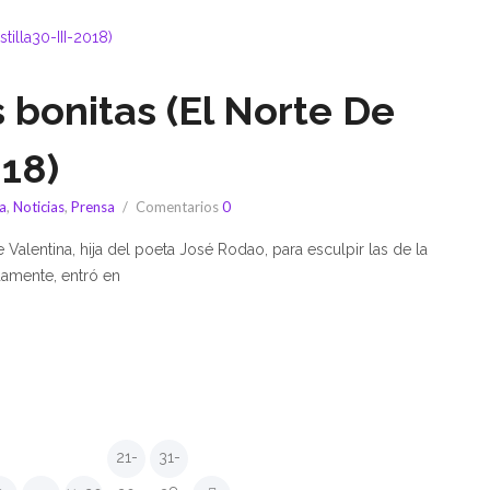
 bonitas (El Norte De
018)
a
,
Noticias
,
Prensa
Comentarios
0
Valentina, hija del poeta José Rodao, para esculpir las de la
damente, entró en
21-
31-